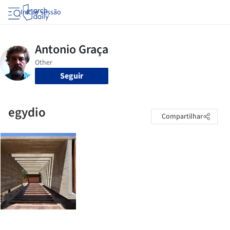
Iniciar sessão
Seguir
egydio
Compartilhar