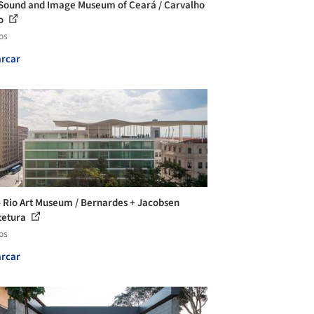
 Sound and Image Museum of Ceará / Carvalho
jo
os
rcar
 Rio Art Museum / Bernardes + Jacobsen
tetura
os
rcar