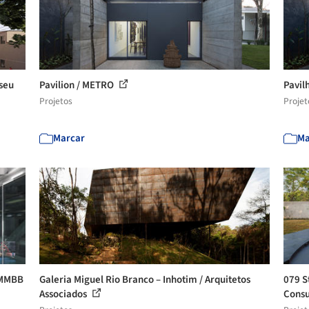
seu
Pavilion / METRO
Pavil
Projetos
Projet
Marcar
Ma
 MMBB
Galeria Miguel Rio Branco – Inhotim / Arquitetos
079 St
Associados
Consu