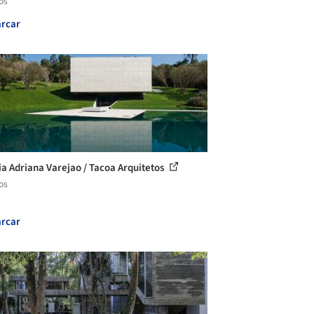
os
rcar
ia Adriana Varejao / Tacoa Arquitetos
os
rcar