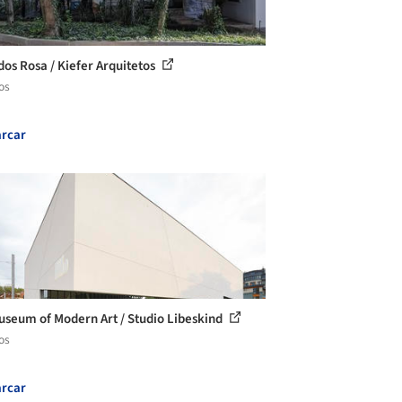
dos Rosa / Kiefer Arquitetos
os
rcar
seum of Modern Art / Studio Libeskind
os
rcar