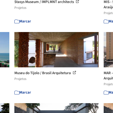
Stasys Museum / IMPLMNT architects
MIS -
Araú
Projetos
Projet
Marcar
Ma
Museu do Tijolo / Brasil Arquitetura
MAR –
Arqui
Projetos
Projet
Marcar
Ma