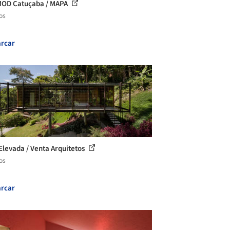
MOD Catuçaba / MAPA
os
rcar
Elevada / Venta Arquitetos
os
rcar