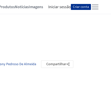
Produtos
Notícias
Imagens
Iniciar sessão
Criar conta
ntony Pedroso De Almeida
Compartilhar