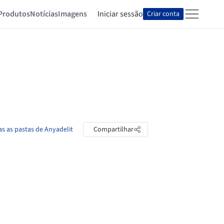
Produtos
Notícias
Imagens
Iniciar sessão
Criar conta
as as pastas de Anyadelit
Compartilhar