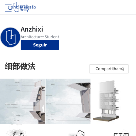
Iniciar sessão
Seguir
细部做法
Compartilhar