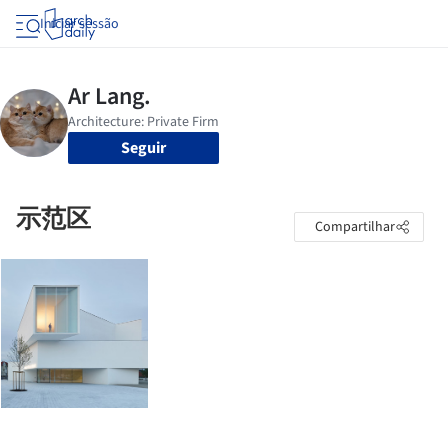
Iniciar sessão
Seguir
示范区
Compartilhar