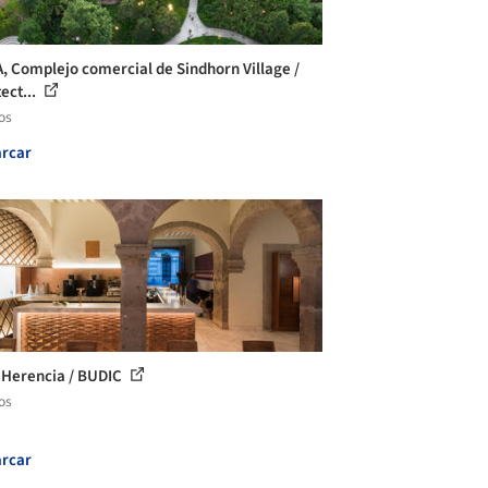
, Complejo comercial de Sindhorn Village /
ect...
os
rcar
 Herencia / BUDIC
os
rcar