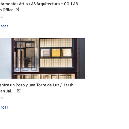
tamentos Artia / AS Arquitectura + CO-LAB
n Office
os
rcar
entre un Pozo y una Torre de Luz / Harsh
an Jai...
os
rcar