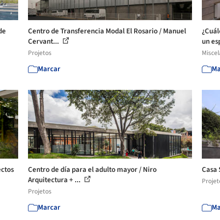
de
Centro de Transferencia Modal El Rosario / Manuel
¿Cuál
Cervant...
un esp
Projetos
Misce
Marcar
Ma
ectos
Centro de día para el adulto mayor / Niro
Casa 
Arquitectura + ...
Projet
Projetos
Marcar
Ma