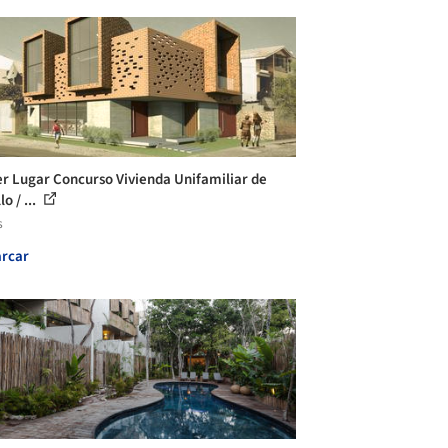
r Lugar Concurso Vivienda Unifamiliar de
lo / ...
s
rcar