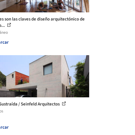
es son las claves de diseño arquitectónico de
...
láneo
rcar
Sustraída / Seinfeld Arquitectos
os
rcar