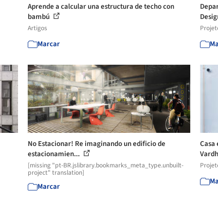
Aprende a calcular una estructura de techo con
Depar
bambú
Desig
Artigos
Projet
Marcar
Ma
No Estacionar! Re imaginando un edificio de
Casa 
estacionamien...
Vardh
[missing "pt-BR.jslibrary.bookmarks_meta_type.unbuilt-
Projet
project" translation]
Ma
Marcar