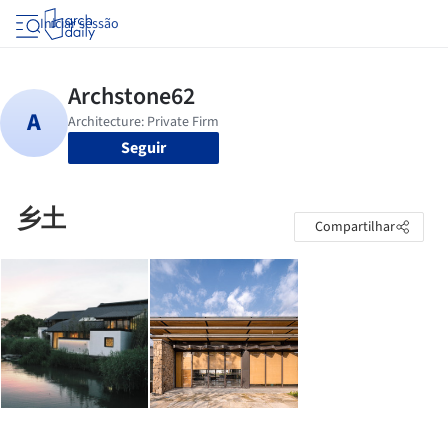
Iniciar sessão
Seguir
乡土
Compartilhar