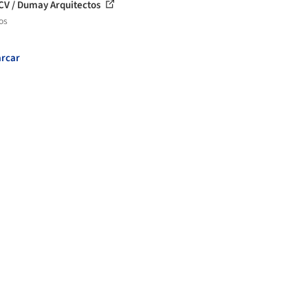
CV / Dumay Arquitectos
os
rcar