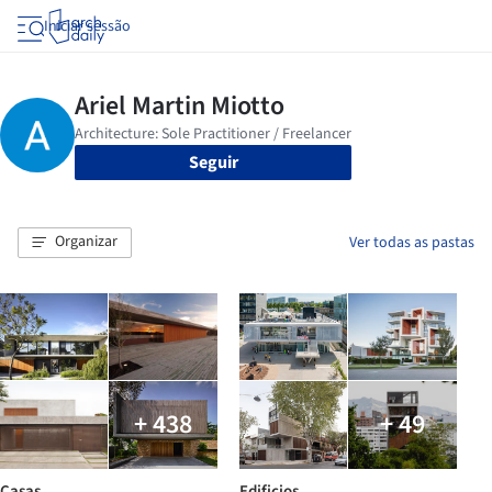
Iniciar sessão
Seguir
Organizar
Ver todas as pastas
+ 438
+ 49
Casas
Edificios