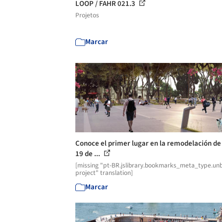
LOOP / FAHR 021.3
Projetos
Marcar
Conoce el primer lugar en la remodelación de
19 de ...
[missing "pt-BR.jslibrary.bookmarks_meta_type.unb
project" translation]
Marcar