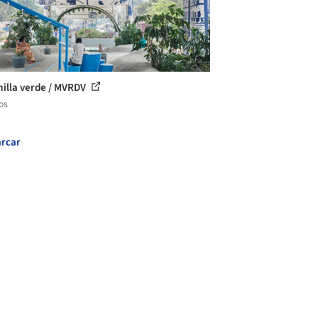
illa verde / MVRDV
os
rcar