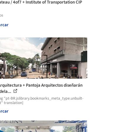
teau / 4of7 + Institute of Transportation CIP
os
rcar
rquitectura + Pantoja Arquitectos diseñarán
ela...
ng "pt-BR.jslibrary.bookmarks_meta_type.unbuilt-
t" translation]
rcar