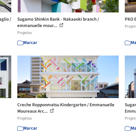
glio /
Sugamo Shinkin Bank - Nakaaoki branch /
PKO B
emmanuelle mour...
Projet
Projetos
Marcar
Ma
Creche Ropponmatsu Kindergarten / Emmanuelle
Sugam
Moureaux Arc...
Emman
Projetos
Projet
Marcar
Ma