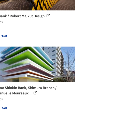
ank / Robert Majkut Design
os
rcar
o Shinkin Bank, Shimura Branch /
uelle Moureaux...
os
rcar