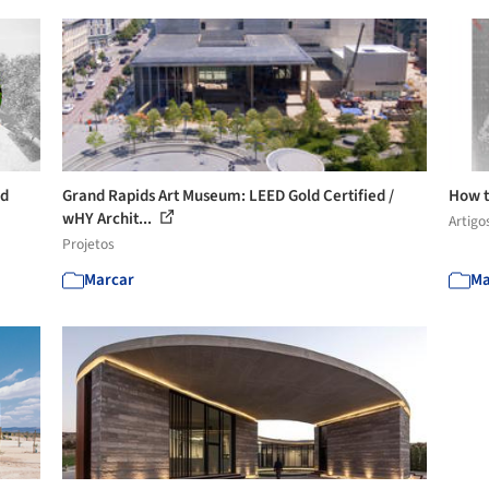
nd
Grand Rapids Art Museum: LEED Gold Certified /
How t
wHY Archit...
Artigo
Projetos
Marcar
Ma