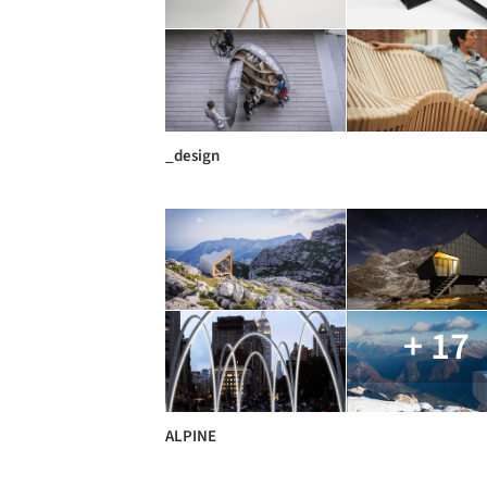
_design
+ 17
ALPINE