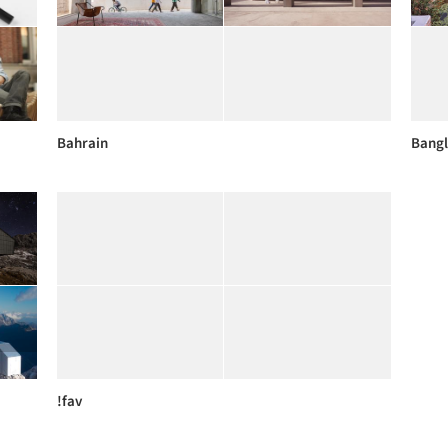
Bahrain
Bang
!fav