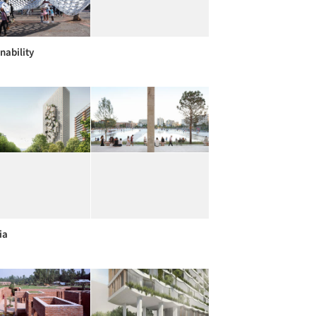
nability
ia