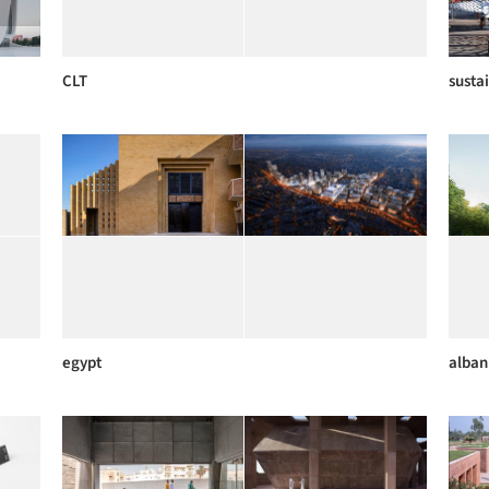
CLT
sustai
egypt
alban