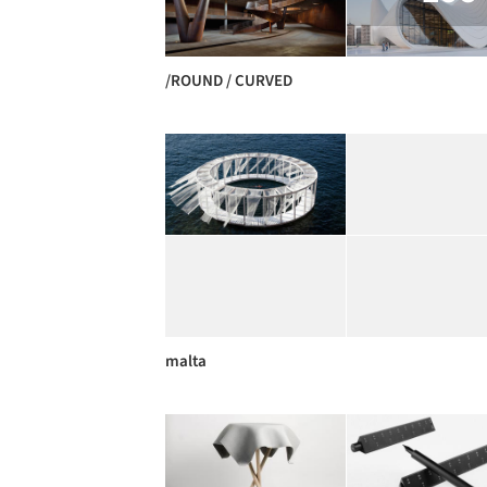
/ROUND / CURVED
malta