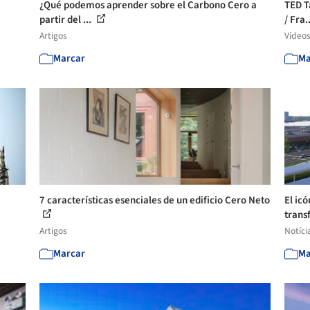
¿Qué podemos aprender sobre el Carbono Cero a
TED T
partir del ...
/ Fra.
Artigos
Vídeo
Marcar
Ma
7 características esenciales de un edificio Cero Neto
El icó
transf
Artigos
Notíci
Marcar
Ma