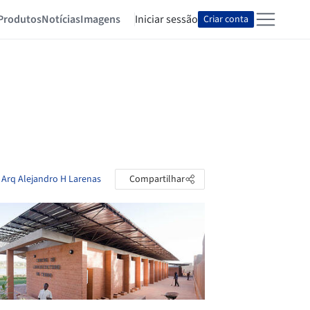
Produtos
Notícias
Imagens
Iniciar sessão
Criar conta
e Arq Alejandro H Larenas
Compartilhar