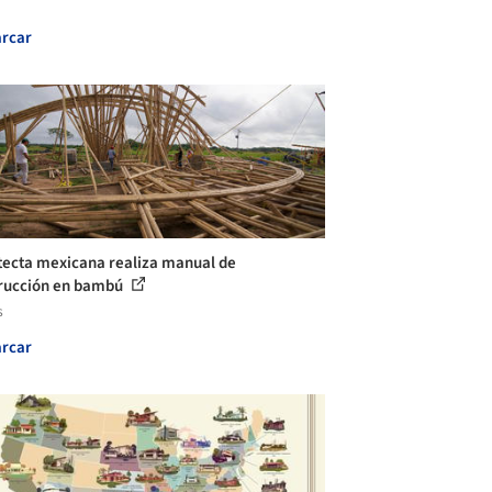
rcar
tecta mexicana realiza manual de
rucción en bambú
s
rcar