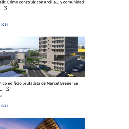
alk: Cómo construir con arcilla... y comunidad
..
s
rcar
nico edificio brutalista de Marcel Breuer se
...
as
rcar