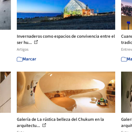
Invernaderos como espacios de convivencia entre el
Cuando
ser hu...
tradic
Artigos
Entrev
Marcar
Ma
Galería de La rústica belleza del Chukum en la
Galer
arquitectu...
arqui