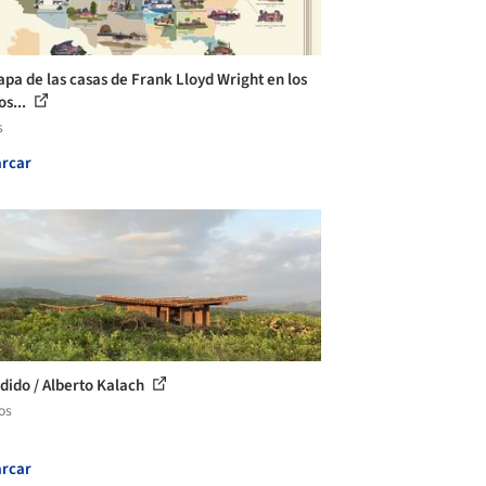
pa de las casas de Frank Lloyd Wright en los
os...
s
rcar
dido / Alberto Kalach
os
rcar