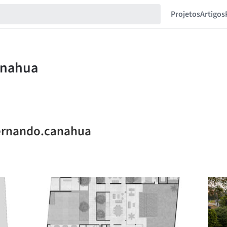
Projetos
Artigos
fernando.canahua