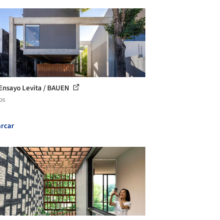
Ensayo Levita / BAUEN
os
rcar