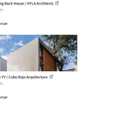
ng Back House / HYLA Architects
os
rcar
 YY / Cubo Rojo Arquitectura
os
rcar