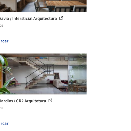
avia / Intersticial Arquitectura
os
rcar
Jardins / CR2 Arquitetura
os
rcar