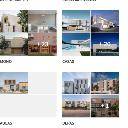
+ 23
+ 20
MONO
CASAS
+ 1
AULAS
DEPAS