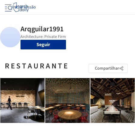
Iniciar sessão
Seguir
R E S T A U R A N T E
Compartilhar