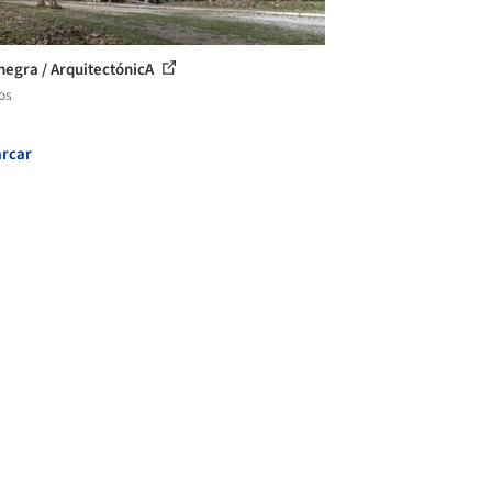
negra / ArquitectónicA
os
rcar