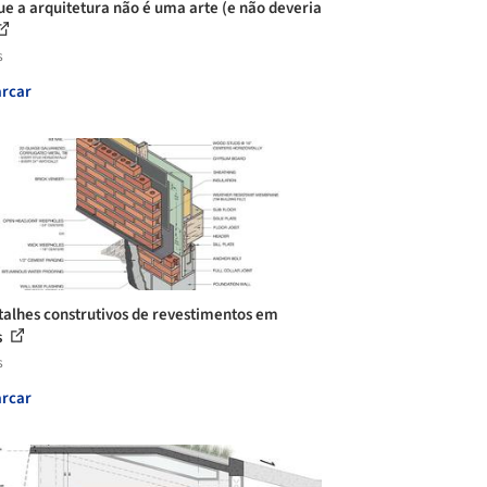
ue a arquitetura não é uma arte (e não deveria
s
rcar
talhes construtivos de revestimentos em
s
s
rcar