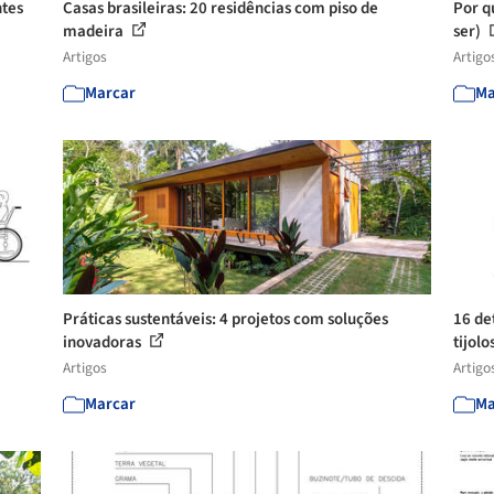
ntes
Casas brasileiras: 20 residências com piso de
Por q
madeira
ser)
Artigos
Artigo
Marcar
Ma
Práticas sustentáveis: 4 projetos com soluções
16 de
inovadoras
tijolo
Artigos
Artigo
Marcar
Ma