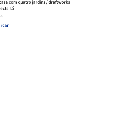
asa com quatro jardins / draftworks
tects
os
rcar