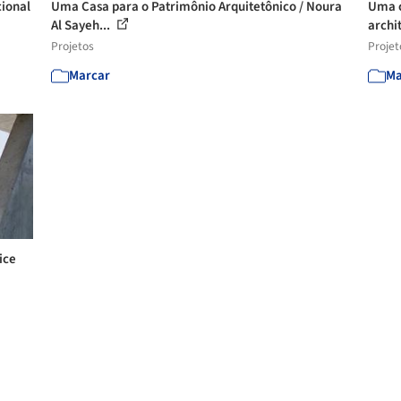
cional
Uma Casa para o Patrimônio Arquitetônico / Noura
Uma c
Al Sayeh...
archi
Projetos
Projet
Marcar
Ma
ice