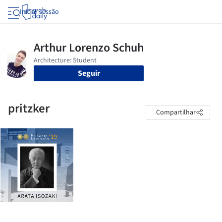
Iniciar sessão
Seguir
pritzker
Compartilhar