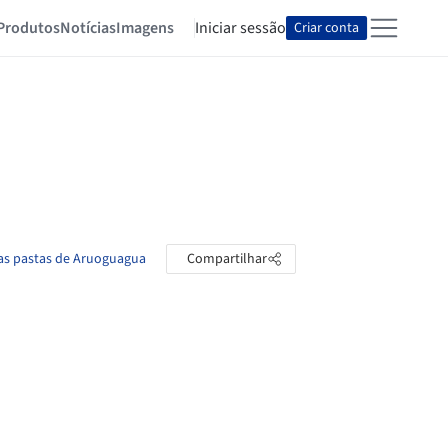
Produtos
Notícias
Imagens
Iniciar sessão
Criar conta
 as pastas de Aruoguagua
Compartilhar