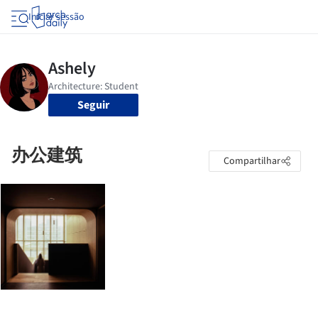
Iniciar sessão
Seguir
办公建筑
Compartilhar