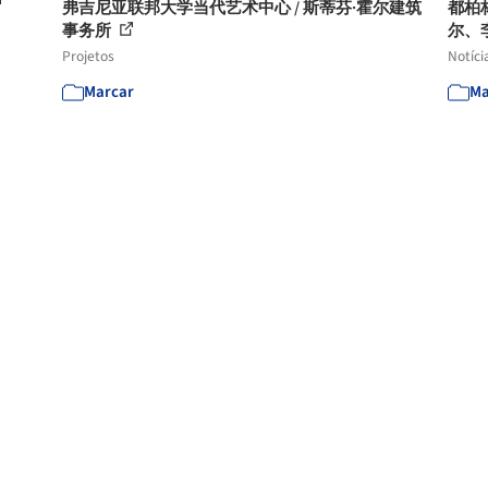
弗吉尼亚联邦大学当代艺术中心 / 斯蒂芬·霍尔建筑
都柏
事务所
尔、李
Projetos
Notíci
Marcar
Ma