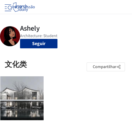
Iniciar sessão
Seguir
文化类
Compartilhar