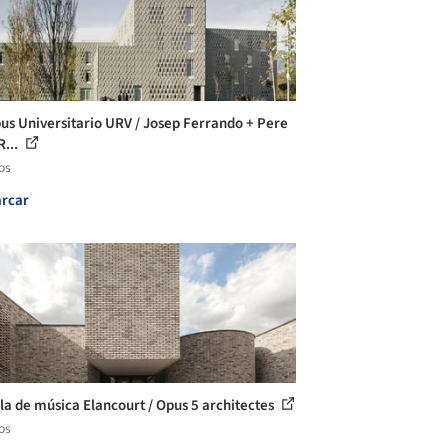
s Universitario URV / Josep Ferrando + Pere
R...
os
rcar
la de música Elancourt / Opus 5 architectes
os