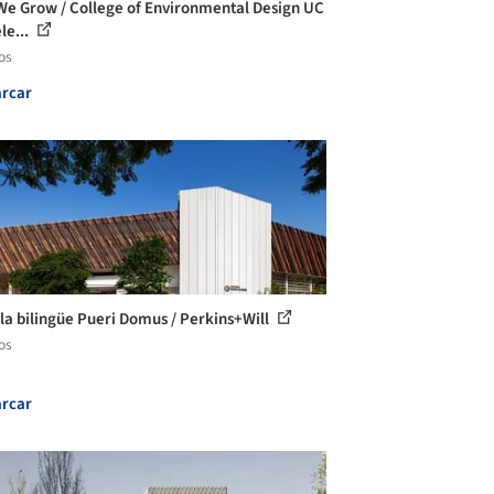
We Grow / College of Environmental Design UC
le...
os
rcar
la bilingüe Pueri Domus / Perkins+Will
os
rcar