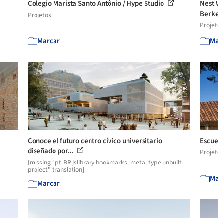
Colegio Marista Santo Antônio / Hype Studio
Nest 
Berke
Projetos
Projet
Marcar
Ma
Conoce el futuro centro cívico universitario
Escue
diseñado por...
Projet
[missing "pt-BR.jslibrary.bookmarks_meta_type.unbuilt-
project" translation]
Ma
Marcar