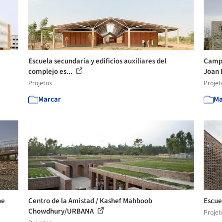
Escuela secundaria y edificios auxiliares del
Campu
complejo es...
Joan 
Projetos
Projet
Marcar
Ma
ne
Centro de la Amistad / Kashef Mahboob
Escue
Chowdhury/URBANA
Projet