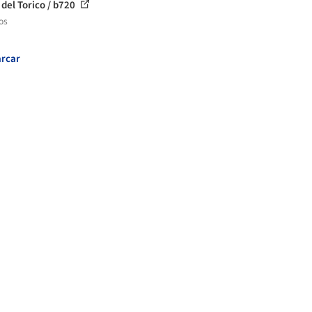
 del Torico / b720
os
rcar