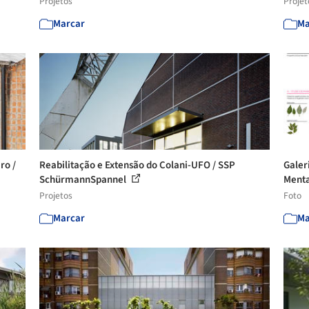
Projetos
Projet
Marcar
Ma
ro /
Reabilitação e Extensão do Colani-UFO / SSP
Galer
SchürmannSpannel
Menta
Projetos
Foto
Marcar
Ma