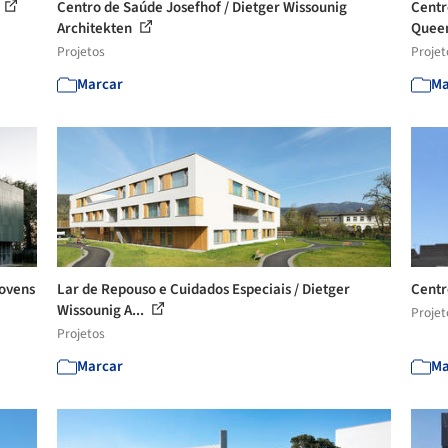
Centro de Saúde Josefhof / Dietger Wissounig
Centr
Architekten
Queen
Projetos
Projet
Marcar
Ma
Jovens
Lar de Repouso e Cuidados Especiais / Dietger
Centr
Wissounig A...
Projet
Projetos
Marcar
Ma