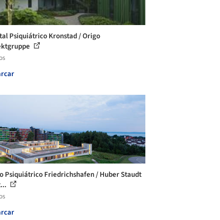
tal Psiquiátrico Kronstad / Origo
ektgruppe
os
rcar
o Psiquiátrico Friedrichshafen / Huber Staudt
...
os
rcar