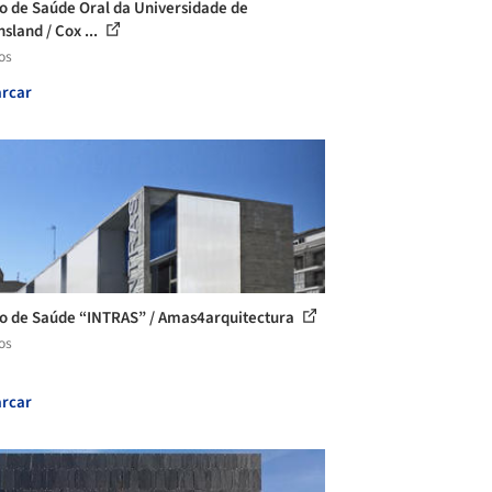
o de Saúde Oral da Universidade de
sland / Cox ...
os
rcar
o de Saúde “INTRAS” / Amas4arquitectura
os
rcar