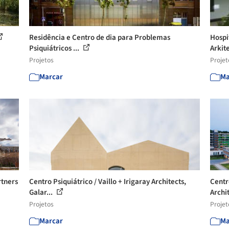
Residência e Centro de dia para Problemas
Hospi
Psiquiátricos ...
Arkit
Projetos
Projet
Marcar
Ma
rtners
Centro Psiquiátrico / Vaillo + Irigaray Architects,
Centr
Galar...
Archit
Projetos
Projet
Marcar
Ma