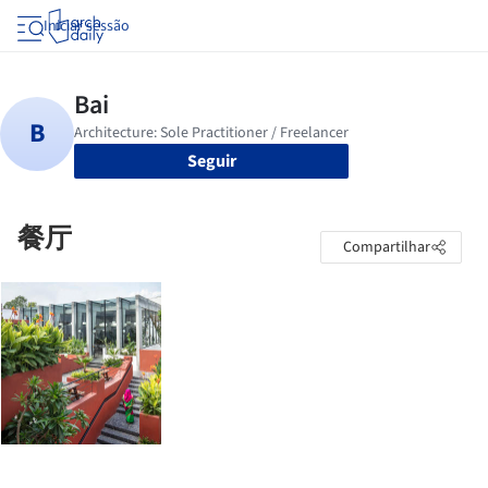
Iniciar sessão
Seguir
餐厅
Compartilhar