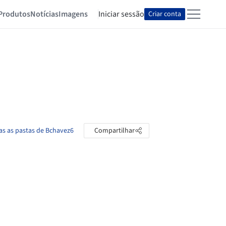
Produtos
Notícias
Imagens
Iniciar sessão
Criar conta
as as pastas de Bchavez6
Compartilhar