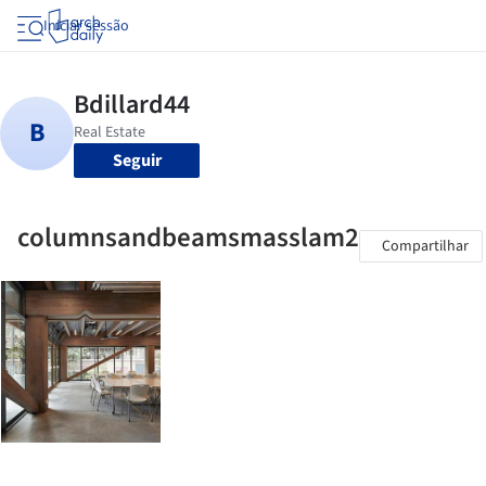
Iniciar sessão
Seguir
columnsandbeamsmasslam2
Compartilhar