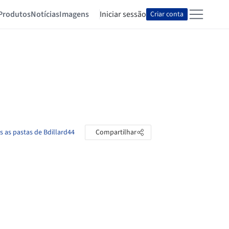
Produtos
Notícias
Imagens
Iniciar sessão
Criar conta
s as pastas de Bdillard44
Compartilhar