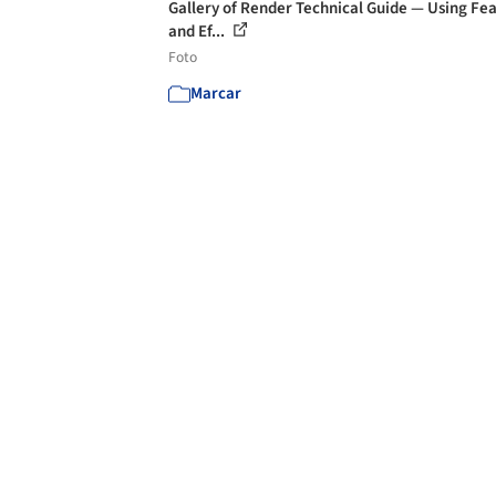
Gallery of Render Technical Guide — Using Fe
and Ef...
Foto
Marcar