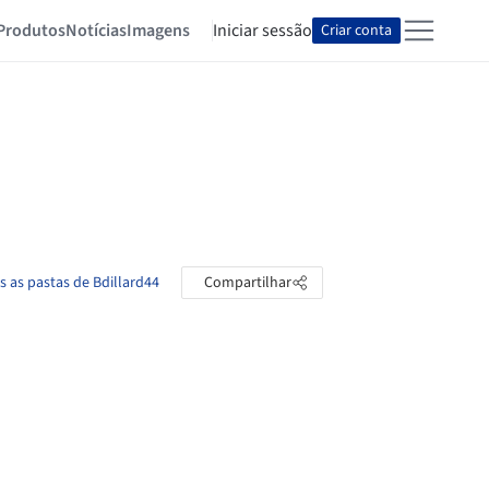
Produtos
Notícias
Imagens
Iniciar sessão
Criar conta
s as pastas de Bdillard44
Compartilhar