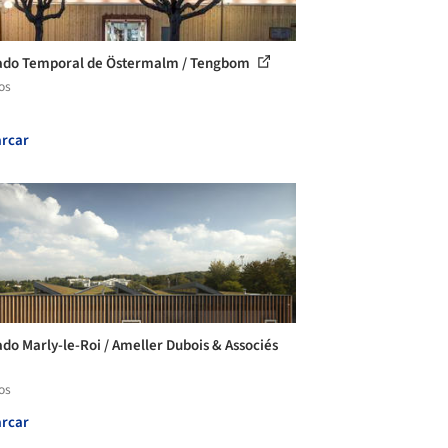
do Temporal de Östermalm / Tengbom
os
rcar
do Marly-le-Roi / Ameller Dubois & Associés
os
rcar