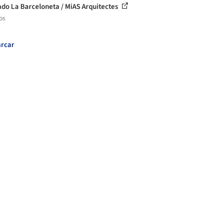
do La Barceloneta / MiAS Arquitectes
os
rcar