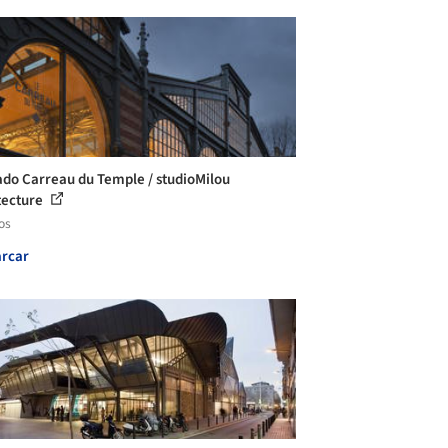
do Carreau du Temple / studioMilou
tecture
os
rcar