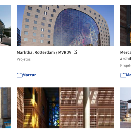
Markthal Rotterdam / MVRDV
Merca
archi
Projetos
Projet
Marcar
Ma