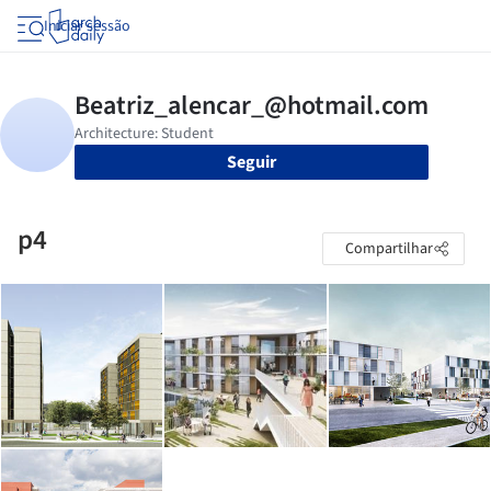
Iniciar sessão
Seguir
p4
Compartilhar