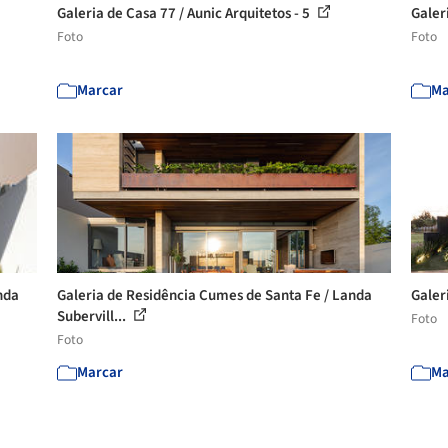
Galeria de Casa 77 / Aunic Arquitetos - 5
Galer
Foto
Foto
Marcar
Ma
nda
Galeria de Residência Cumes de Santa Fe / Landa
Galer
Subervill...
Foto
Foto
Marcar
Ma