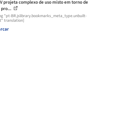
 projeta complexo de uso misto em torno de
 pro...
ng "pt-BR.jslibrary.bookmarks_meta_type.unbuilt-
t" translation]
rcar