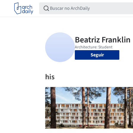
Seguir
his