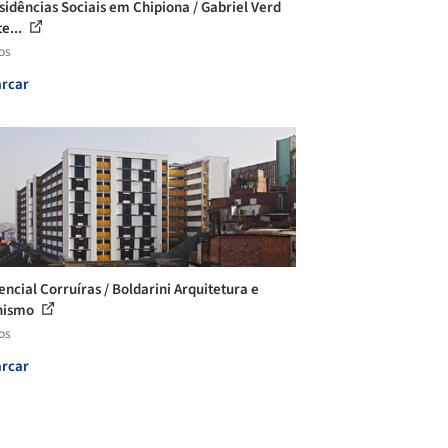
sidências Sociais em Chipiona / Gabriel Verd
e...
os
rcar
encial Corruíras / Boldarini Arquitetura e
nismo
os
rcar