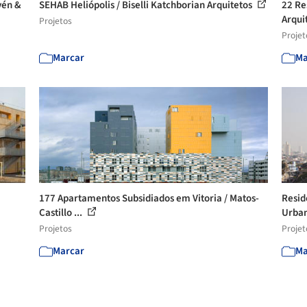
vén &
SEHAB Heliópolis / Biselli Katchborian Arquitetos
22 Re
Arquit
Projetos
Projet
Marcar
Ma
177 Apartamentos Subsidiados em Vitoria / Matos-
Resid
Castillo ...
Urba
Projetos
Projet
Marcar
Ma