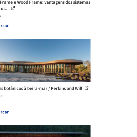
 Frame e Wood Frame: vantagens dos sistemas
ut...
s
rcar
ns botânicos à beira-mar / Perkins and Will
os
rcar