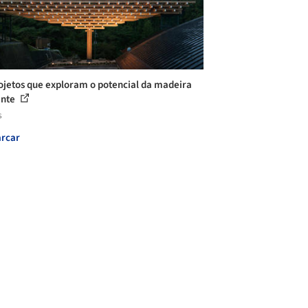
ojetos que exploram o potencial da madeira
ente
s
rcar