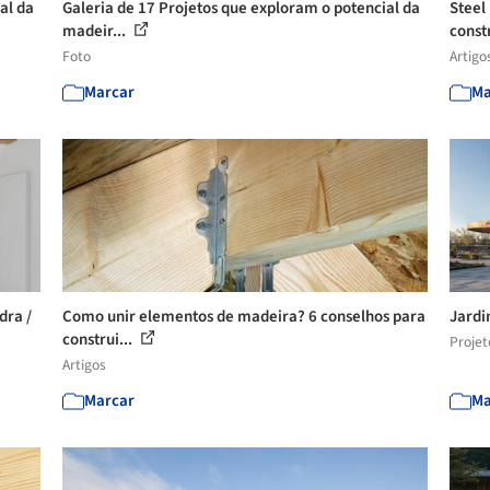
al da
Galeria de 17 Projetos que exploram o potencial da
Steel
madeir...
constr
Foto
Artigo
Marcar
Ma
dra /
Como unir elementos de madeira? 6 conselhos para
Jardi
construi...
Projet
Artigos
Marcar
Ma