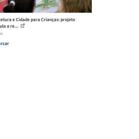
tetura e Cidade para Crianças: projeto
la a re...
as
rcar