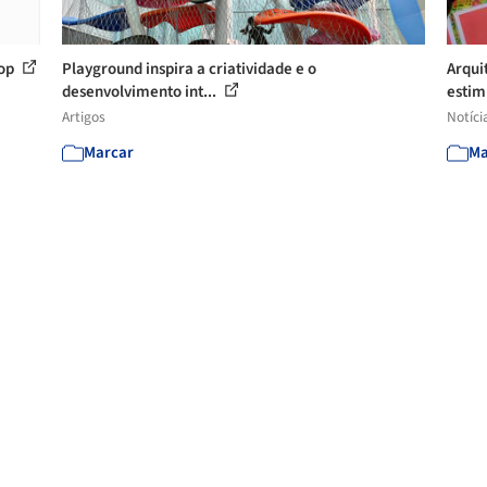
hop
Playground inspira a criatividade e o
Arqui
desenvolvimento int...
estimu
Artigos
Notíci
Marcar
Ma