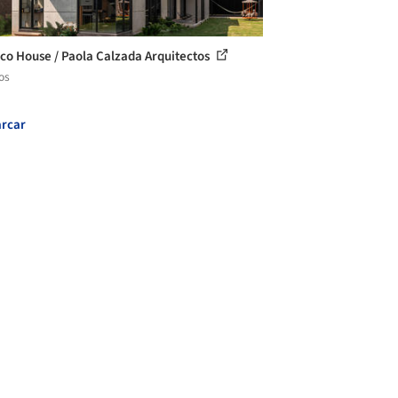
co House / Paola Calzada Arquitectos
os
rcar