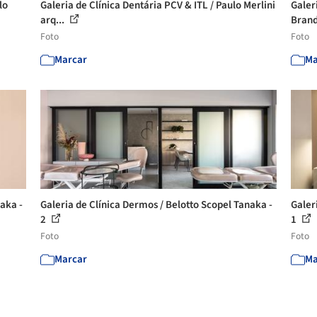
lo
Galeria de Clínica Dentária PCV & ITL / Paulo Merlini
Galer
arq...
Branda
Foto
Foto
Marcar
Ma
aka -
Galeria de Clínica Dermos / Belotto Scopel Tanaka -
Galer
2
1
Foto
Foto
Marcar
Ma