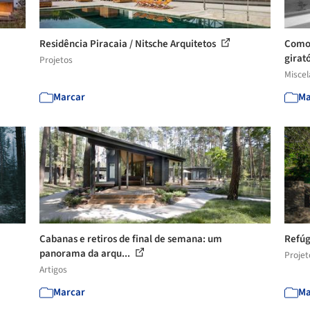
Residência Piracaia / Nitsche Arquitetos
Como 
girat
Projetos
Misce
Marcar
Ma
Cabanas e retiros de final de semana: um
Refúg
panorama da arqu...
Projet
Artigos
Marcar
Ma