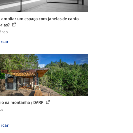
ampliar um espaço com janelas de canto
órias?
láneo
rcar
io na montanha / DARP
os
rcar