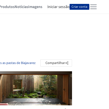
Produtos
Notícias
Imagens
Iniciar sessão
Criar conta
s as pastas de Biajavarez
Compartilhar