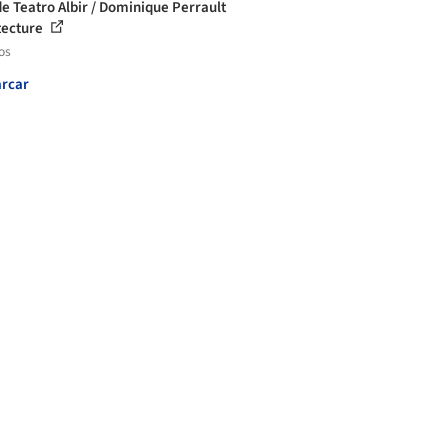
e Teatro Albir / Dominique Perrault
tecture
os
rcar