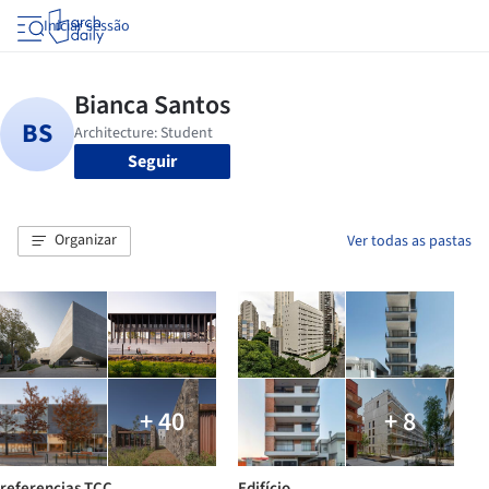
Iniciar sessão
Seguir
Organizar
Ver todas as pastas
+ 40
+ 8
referencias TCC
Edifício