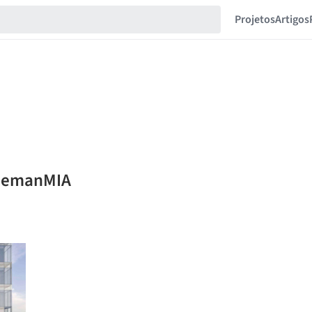
Projetos
Artigos
quemanMIA